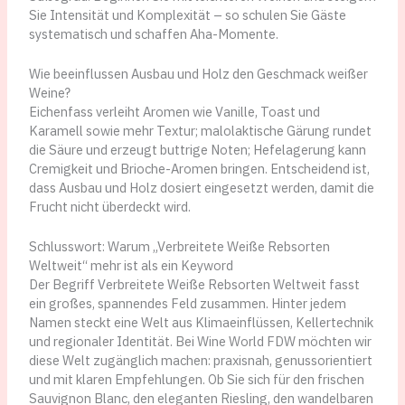
Sie Intensität und Komplexität – so schulen Sie Gäste
systematisch und schaffen Aha-Momente.
Wie beeinflussen Ausbau und Holz den Geschmack weißer
Weine?
Eichenfass verleiht Aromen wie Vanille, Toast und
Karamell sowie mehr Textur; malolaktische Gärung rundet
die Säure und erzeugt buttrige Noten; Hefelagerung kann
Cremigkeit und Brioche-Aromen bringen. Entscheidend ist,
dass Ausbau und Holz dosiert eingesetzt werden, damit die
Frucht nicht überdeckt wird.
Schlusswort: Warum „Verbreitete Weiße Rebsorten
Weltweit“ mehr ist als ein Keyword
Der Begriff Verbreitete Weiße Rebsorten Weltweit fasst
ein großes, spannendes Feld zusammen. Hinter jedem
Namen steckt eine Welt aus Klimaeinflüssen, Kellertechnik
und regionaler Identität. Bei Wine World FDW möchten wir
diese Welt zugänglich machen: praxisnah, genussorientiert
und mit klaren Empfehlungen. Ob Sie sich für den frischen
Sauvignon Blanc, den eleganten Riesling, den wandelbaren