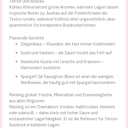
Terroir und Ausbau
Kühles Klima betont grüne Aromen, wärmere Lagen lassen
tropische Noten zu. Ausbau auf der Feinhefe kann die
Textur runden, während Vollholz eher ungewöhnlich, aber
spannend ist für komplexere Ausdrucksformen.
Passende Gerichte
Ziegenkäse – Klassiker, der fast immer funktioniert.
Sushi und Sashimi – die Säure frischt das Fett auf.
Asiatische Küche mit Limette und Kräutern –
Harmoniert exzellent.
Spargel? Ja! Sauvignon Blanc ist einer der wenigen
Weißweine, die häufig gut mit Spargel harmonieren.
Riesling global: Frische, Mineralität und Essensbegleiter
aus allen Regionen
Riesling ist ein Chamäleon: trocken, halbtrocken, feinherb
oder edelsüß — dabei stets mit hoher Säure und
erstaunlicher Lagerfähigkeit. Er ist die Referenz für Terroir-
Ausdruck in kühleren Lagen.