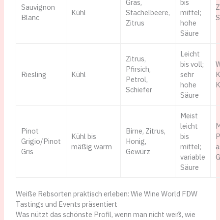
Gras,
bis
Sauvignon
Z
Kühl
Stachelbeere,
mittel;
Blanc
S
Zitrus
hohe
Säure
Leicht
Zitrus,
bis voll;
W
Pfirsich,
Riesling
Kühl
sehr
K
Petrol,
hohe
K
Schiefer
Säure
Meist
leicht
M
Pinot
Birne, Zitrus,
Kühl bis
bis
P
Grigio/Pinot
Honig,
mäßig warm
mittel;
a
Gris
Gewürz
variable
G
Säure
Weiße Rebsorten praktisch erleben: Wie Wine World FDW
Tastings und Events präsentiert
Was nützt das schönste Profil, wenn man nicht weiß, wie