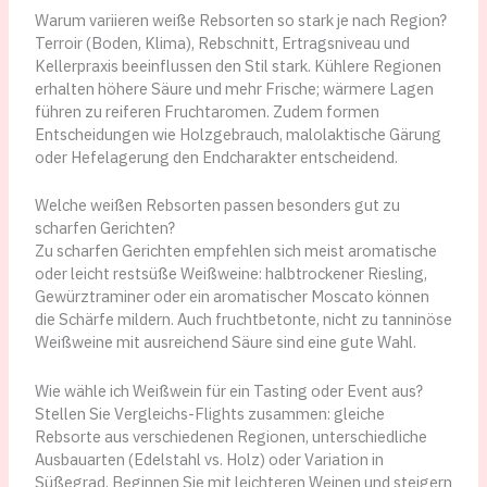
Warum variieren weiße Rebsorten so stark je nach Region?
Terroir (Boden, Klima), Rebschnitt, Ertragsniveau und
Kellerpraxis beeinflussen den Stil stark. Kühlere Regionen
erhalten höhere Säure und mehr Frische; wärmere Lagen
führen zu reiferen Fruchtaromen. Zudem formen
Entscheidungen wie Holzgebrauch, malolaktische Gärung
oder Hefelagerung den Endcharakter entscheidend.
Welche weißen Rebsorten passen besonders gut zu
scharfen Gerichten?
Zu scharfen Gerichten empfehlen sich meist aromatische
oder leicht restsüße Weißweine: halbtrockener Riesling,
Gewürztraminer oder ein aromatischer Moscato können
die Schärfe mildern. Auch fruchtbetonte, nicht zu tanninöse
Weißweine mit ausreichend Säure sind eine gute Wahl.
Wie wähle ich Weißwein für ein Tasting oder Event aus?
Stellen Sie Vergleichs-Flights zusammen: gleiche
Rebsorte aus verschiedenen Regionen, unterschiedliche
Ausbauarten (Edelstahl vs. Holz) oder Variation in
Süßegrad. Beginnen Sie mit leichteren Weinen und steigern