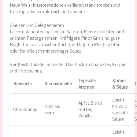
Neue Welt-Interpretationen variieren stark: trocken und
fruchtig oder extraktreich und opulent.
Speisen und Gelegenheiten
Leichte Varianten passen zu Salaten, Meeresfrüchten und
leichten Pastagerichten. Kräftigere Pinot Gris sind gute
Begleiter zu asiatischer Küche, deftigeren Pilzgerichten
oder Kalbfleisch mit cremiger Sauce.
Vergleichstabelle: Schneller Überblick zu Charakter, Körper
und Foodpairing
Typische
Körper
Rebsorte
Klimavorliebe
T
Aromen
& Säure
Leicht
L
Apfel, Zitrus,
Kühl bis
bis voll;
M
Chardonnay
Butter,
warm
variable
c
Vanille
Säure
S
Leicht