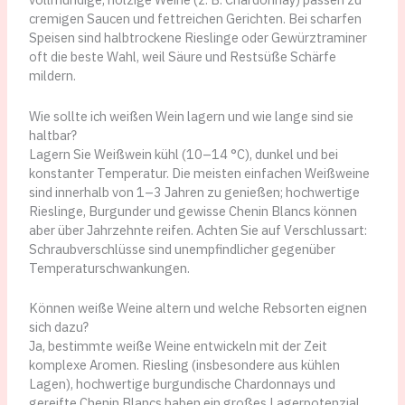
cremigen Saucen und fettreichen Gerichten. Bei scharfen
Speisen sind halbtrockene Rieslinge oder Gewürztraminer
oft die beste Wahl, weil Säure und Restsüße Schärfe
mildern.
Wie sollte ich weißen Wein lagern und wie lange sind sie
haltbar?
Lagern Sie Weißwein kühl (10–14 °C), dunkel und bei
konstanter Temperatur. Die meisten einfachen Weißweine
sind innerhalb von 1–3 Jahren zu genießen; hochwertige
Rieslinge, Burgunder und gewisse Chenin Blancs können
aber über Jahrzehnte reifen. Achten Sie auf Verschlussart:
Schraubverschlüsse sind unempfindlicher gegenüber
Temperaturschwankungen.
Können weiße Weine altern und welche Rebsorten eignen
sich dazu?
Ja, bestimmte weiße Weine entwickeln mit der Zeit
komplexe Aromen. Riesling (insbesondere aus kühlen
Lagen), hochwertige burgundische Chardonnays und
gereifte Chenin Blancs haben ein großes Lagerpotenzial.