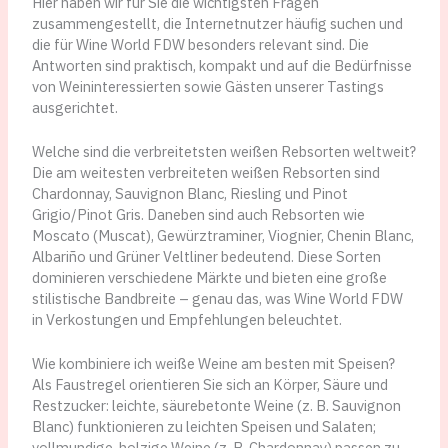
Hier haben wir für Sie die wichtigsten Fragen
zusammengestellt, die Internetnutzer häufig suchen und
die für Wine World FDW besonders relevant sind. Die
Antworten sind praktisch, kompakt und auf die Bedürfnisse
von Weininteressierten sowie Gästen unserer Tastings
ausgerichtet.
Welche sind die verbreitetsten weißen Rebsorten weltweit?
Die am weitesten verbreiteten weißen Rebsorten sind
Chardonnay, Sauvignon Blanc, Riesling und Pinot
Grigio/Pinot Gris. Daneben sind auch Rebsorten wie
Moscato (Muscat), Gewürztraminer, Viognier, Chenin Blanc,
Albariño und Grüner Veltliner bedeutend. Diese Sorten
dominieren verschiedene Märkte und bieten eine große
stilistische Bandbreite – genau das, was Wine World FDW
in Verkostungen und Empfehlungen beleuchtet.
Wie kombiniere ich weiße Weine am besten mit Speisen?
Als Faustregel orientieren Sie sich an Körper, Säure und
Restzucker: leichte, säurebetonte Weine (z. B. Sauvignon
Blanc) funktionieren zu leichten Speisen und Salaten;
vollmundige, holzige Weine (z. B. Chardonnay) passen zu