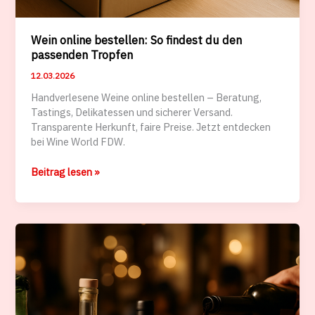
Wein online bestellen: So findest du den
passenden Tropfen
12.03.2026
Handverlesene Weine online bestellen – Beratung,
Tastings, Delikatessen und sicherer Versand.
Transparente Herkunft, faire Preise. Jetzt entdecken
bei Wine World FDW.
Wein
Beitrag lesen »
online
bestellen:
So
findest
du
den
passenden
Tropfen