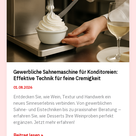
Gewerbliche Sahnemaschine für Konditoreien:
Effektive Technik für feine Cremigkeit
01.08.2026
Entdecken Sie, wie Wein, Textur und Handwerk ein
neues Sinneserlebnis verbinden. Von gewerblichen
Sahne- und Eistechniken bis zu praxisnaher Beratung –
erfahren Sie, wie Desserts Ihre Weinproben perfekt
ergänzen. Jetzt mehr erfahren!
Gewerbliche
Beitrag lesen »