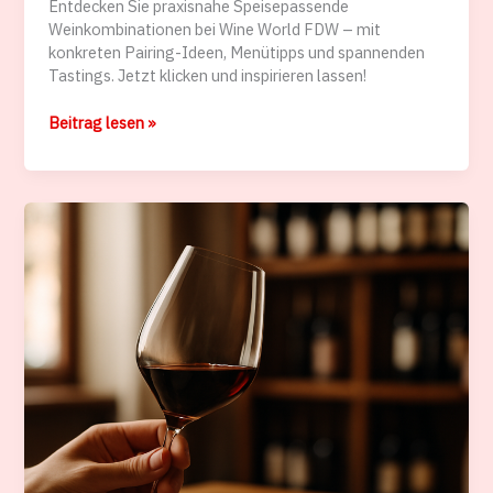
Entdecken Sie praxisnahe Speisepassende
Weinkombinationen bei Wine World FDW – mit
konkreten Pairing-Ideen, Menütipps und spannenden
Tastings. Jetzt klicken und inspirieren lassen!
Wine
Beitrag lesen »
World
FDW:
Speisenpassende
Weinkombinationen
–
Empfehlungen