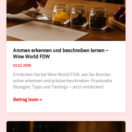
Aromen erkennen und beschreiben lernen –
Wine World FDW
10.11.2025
Entdecken Sie bei Wine World FDW, wie Sie Aromen
sicher erkennen und präzise beschreiben. Praxisnahe
Übungen, Tipps und Tastings – jetzt entdecken!
Aromen
Beitrag lesen »
erkennen
und
beschreiben
lernen
–