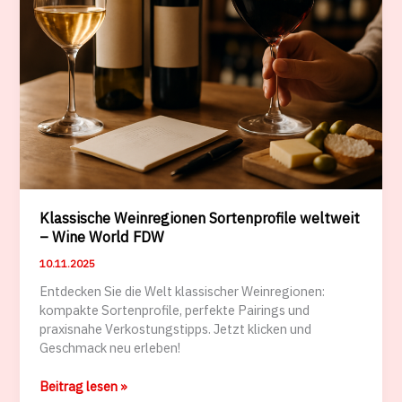
Klassische Weinregionen Sortenprofile weltweit
– Wine World FDW
10.11.2025
Entdecken Sie die Welt klassischer Weinregionen:
kompakte Sortenprofile, perfekte Pairings und
praxisnahe Verkostungstipps. Jetzt klicken und
Geschmack neu erleben!
Klassische
Beitrag lesen »