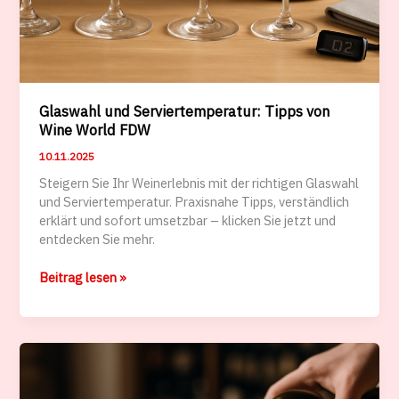
Glaswahl und Serviertemperatur: Tipps von
Wine World FDW
10.11.2025
Steigern Sie Ihr Weinerlebnis mit der richtigen Glaswahl
und Serviertemperatur. Praxisnahe Tipps, verständlich
erklärt und sofort umsetzbar – klicken Sie jetzt und
entdecken Sie mehr.
Glaswahl
Beitrag lesen »
und
Serviertemperatur:
Tipps
von
Wine
World