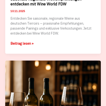
entdecken mit Wine World FDW
10.11.2025
Entdecken Sie saisonale, regionale Weine aus
deutschen Terroirs – praxisnahe Empfehlungen,
passende Pairings und exklusive Verkostungen. Jetzt
entdecken bei Wine World FDW.
Saisonale
Beitrag lesen »
Regionale
Weinempfehlungen
entdecken
mit
Wine
World
FDW