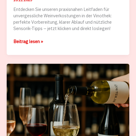
Entdecken Sie unseren praxisnahen Leitfaden für
unvergessliche Weinverkostungen in der Vinothek:
perfekte Vorbereitung, klarer Ablauf und nützliche
Sensorik-Tipps – jetzt klicken und direkt loslegen!
Verkostungsablauf
Beitrag lesen »
Schritt
für
Schritt
mit
Wine
World
FDW