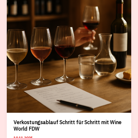
Wine
World
FDW
Verkostungsablauf Schritt für Schritt mit Wine
World FDW
10.11.2025