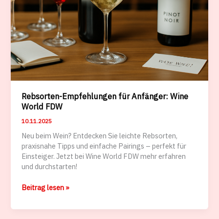
Rebsorten-Empfehlungen für Anfänger: Wine
World FDW
10.11.2025
Neu beim Wein? Entdecken Sie leichte Rebsorten,
praxisnahe Tipps und einfache Pairings – perfekt für
Einsteiger. Jetzt bei Wine World FDW mehr erfahren
und durchstarten!
Rebsorten-
Beitrag lesen »
Empfehlungen
für
Anfänger: