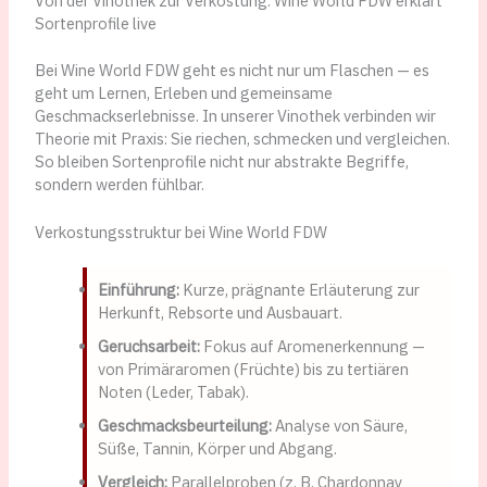
Von der Vinothek zur Verkostung: Wine World FDW erklärt
Sortenprofile live
Bei Wine World FDW geht es nicht nur um Flaschen — es
geht um Lernen, Erleben und gemeinsame
Geschmackserlebnisse. In unserer Vinothek verbinden wir
Theorie mit Praxis: Sie riechen, schmecken und vergleichen.
So bleiben Sortenprofile nicht nur abstrakte Begriffe,
sondern werden fühlbar.
Verkostungsstruktur bei Wine World FDW
Einführung:
Kurze, prägnante Erläuterung zur
Herkunft, Rebsorte und Ausbauart.
Geruchsarbeit:
Fokus auf Aromenerkennung —
von Primäraromen (Früchte) bis zu tertiären
Noten (Leder, Tabak).
Geschmacksbeurteilung:
Analyse von Säure,
Süße, Tannin, Körper und Abgang.
Vergleich:
Parallelproben (z. B. Chardonnay