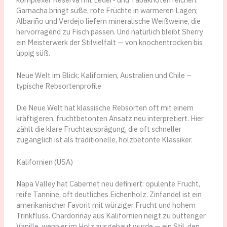
Garnacha bringt süße, rote Früchte in wärmeren Lagen;
Albariño und Verdejo liefern mineralische Weißweine, die
hervorragend zu Fisch passen. Und natürlich bleibt Sherry
ein Meisterwerk der Stilvielfalt — von knochentrocken bis
üppig süß.
Neue Welt im Blick: Kalifornien, Australien und Chile –
typische Rebsortenprofile
Die Neue Welt hat klassische Rebsorten oft mit einem
kräftigeren, fruchtbetonten Ansatz neu interpretiert. Hier
zählt die klare Fruchtausprägung, die oft schneller
zugänglich ist als traditionelle, holzbetonte Klassiker.
Kalifornien (USA)
Napa Valley hat Cabernet neu definiert: opulente Frucht,
reife Tannine, oft deutliches Eichenholz. Zinfandel ist ein
amerikanischer Favorit mit würziger Frucht und hohem
Trinkfluss. Chardonnay aus Kalifornien neigt zu butteriger
Vanille, wenn er im Holz ausgebaut wurde — ein Stil, den