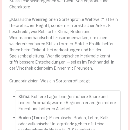
Klassische Weinregionen weltweit: Sortenprofile und
Charaktere
„Klassische Weinregionen Sortenprofile Weltweit“ ist kein
theoretischer Begriff, sondern ein praktischer Anker: Er
beschreibt, wie Rebsorte, Klima, Boden und
Weinmacherhandschrift zusammenwirken, um einen
wiedererkennbaren Stil zu formen. Solche Profile helfen
Ihnen beim Einkauf, bei Verkostungen und bei der
Speisenbegleitung. Wer die typischen Merkmale kennt,
trifft bessere Entscheidungen — sei es im Fachhandel, in
der Vinothek oder beim Dinner mit Freunden.
Grundprinzipien: Was ein Sortenprofil prägt
Klima:
Kühlere Lagen bringen höhere Säure und
feinere Aromatik; warme Regionen erzeugen reifere
Frucht und höheren Alkohol.
Boden (Terroir):
Mineralische Böden, Lehm, Kalk
oder vulkanische Untergründe geben oft feine,
wiederkehrende Noten (z. B. Steinobst vs.