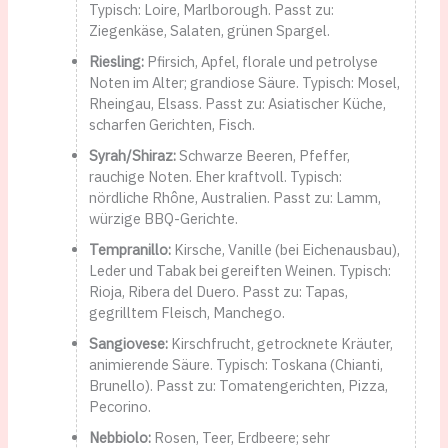
Typisch: Loire, Marlborough. Passt zu:
Ziegenkäse, Salaten, grünen Spargel.
Riesling:
Pfirsich, Apfel, florale und petrolyse
Noten im Alter; grandiose Säure. Typisch: Mosel,
Rheingau, Elsass. Passt zu: Asiatischer Küche,
scharfen Gerichten, Fisch.
Syrah/Shiraz:
Schwarze Beeren, Pfeffer,
rauchige Noten. Eher kraftvoll. Typisch:
nördliche Rhône, Australien. Passt zu: Lamm,
würzige BBQ-Gerichte.
Tempranillo:
Kirsche, Vanille (bei Eichenausbau),
Leder und Tabak bei gereiften Weinen. Typisch:
Rioja, Ribera del Duero. Passt zu: Tapas,
gegrilltem Fleisch, Manchego.
Sangiovese:
Kirschfrucht, getrocknete Kräuter,
animierende Säure. Typisch: Toskana (Chianti,
Brunello). Passt zu: Tomatengerichten, Pizza,
Pecorino.
Nebbiolo:
Rosen, Teer, Erdbeere; sehr