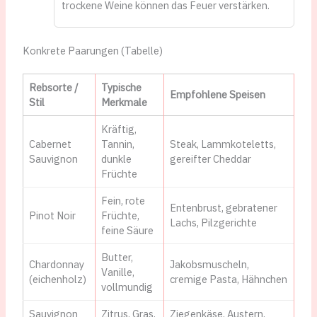
trockene Weine können das Feuer verstärken.
Konkrete Paarungen (Tabelle)
Rebsorte /
Typische
Empfohlene Speisen
Stil
Merkmale
Kräftig,
Cabernet
Tannin,
Steak, Lammkoteletts,
Sauvignon
dunkle
gereifter Cheddar
Früchte
Fein, rote
Entenbrust, gebratener
Pinot Noir
Früchte,
Lachs, Pilzgerichte
feine Säure
Butter,
Chardonnay
Jakobsmuscheln,
Vanille,
(eichenholz)
cremige Pasta, Hähnchen
vollmundig
Sauvignon
Zitrus, Gras,
Ziegenkäse, Austern,