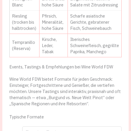
Blanc
hohe Säure
Salate mit Zitrusdressing
Riesling
Pfirsich,
Scharfe asiatische
(trocken bis
Mineralität,
Gerichte, gebratener
halbtrocken)
hohe Säure
Fisch, Schweinebauch
Kirsche,
Iberisches
Tempranillo
Leder,
Schweinefleisch, gegrillte
(Reserva)
Tabak
Paprika, Manchego
Events, Tastings & Empfehlungen bei Wine World FDW
Wine World FDW bietet Formate für jeden Geschmack:
Einsteiger, Fortgeschrittene und Genießer, die vertiefen
möchten. Unsere Tastings sind interaktiv, praxisnah und oft
thematisch — etwa „Burgund vs. Neue Welt Pinot“ oder
„Spanische Regionen und ihre Rebsorten“.
Typische Formate