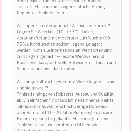
Sommeliers in der Vinothek — wir empfehlen
konkrete Flaschen und zeigen einfache Pairing-
Regeln, die funktionieren.
Wie lagere ich internationale Weinsorten korrekt?
Lagern Sie Wein kühl (10–15 °C), dunkel,
vibrationsfrei und mit moderater Luftfeuchte (60–
75 %). Korkflaschen sollten liegend gelagert
werden. Nicht alle internationalen Weinsorten sind
zum Lagern gedacht — leichte Weißweine und
Rosés eher kurz, kraftvolle Rotweine mit Tannin und
Säure können über Jahre reifen.
Wie lange sollte ich bestimmte Weine lagern — wann
sind sie trinkreif?
Trinkreife hängt von Rebsorte, Ausbau und Qualität
ab: Ein einfacher Pinot Gris ist meist innerhalb eines
Jahres optimal, während hochwertige Bordeaux
oder Barolo oft 10–20 Jahre Reife zeigen. Unsere
Experten geben für gekaufte Flaschen gerne ein
Trinkfenster an und beraten, ob Öffnen oder
Weiterlagern sinnvoller ist.