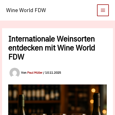
Zum
Inhalt
Wine World FDW
springen
Internationale Weinsorten
entdecken mit Wine World
FDW
Von
Paul Müller
/
10.11.2025