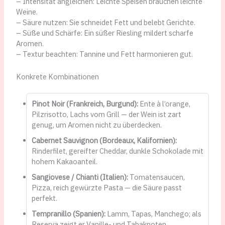
– Intensität angleichen: Leichte Speisen brauchen leichte
Weine.
– Säure nutzen: Sie schneidet Fett und belebt Gerichte.
– Süße und Schärfe: Ein süßer Riesling mildert scharfe
Aromen.
– Textur beachten: Tannine und Fett harmonieren gut.
Konkrete Kombinationen
Pinot Noir (Frankreich, Burgund):
Ente à l’orange,
Pilzrisotto, Lachs vom Grill — der Wein ist zart
genug, um Aromen nicht zu überdecken.
Cabernet Sauvignon (Bordeaux, Kalifornien):
Rinderfilet, gereifter Cheddar, dunkle Schokolade mit
hohem Kakaoanteil.
Sangiovese / Chianti (Italien):
Tomatensaucen,
Pizza, reich gewürzte Pasta — die Säure passt
perfekt.
Tempranillo (Spanien):
Lamm, Tapas, Manchego; als
Reserva zeigt er Vanille- und Tabaknoten.